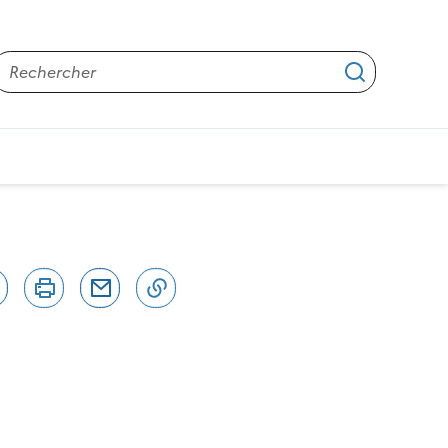
Rechercher
Applique
épatites virales
r
Bluesky
Imprimer
Courriel
Copier dans le presse papier