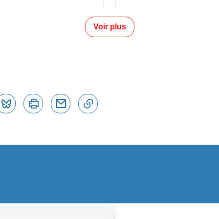
Voir plus
tter
Bluesky
Imprimer
Courriel
Copier dans le presse papier