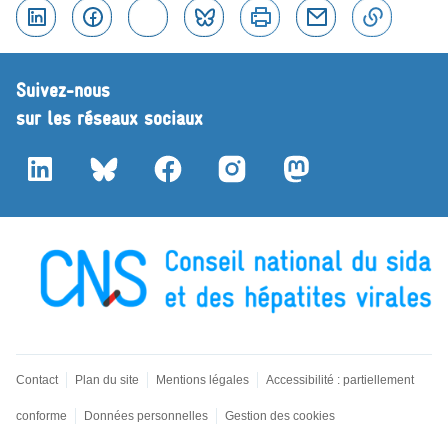
Linkedin
Facebook
Twitter
Bluesky
Imprimer
Courriel
Copier 
Suivez-nous
sur les réseaux sociaux
LinkedIn
Bluesky
Facebook
Instagram
Mastodon
Contact
Plan du site
Mentions légales
Accessibilité : partiellement
conforme
Données personnelles
Gestion des cookies