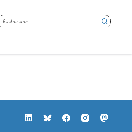
Rechercher
Applique
épatites virales
LinkedIn
Bluesky
Facebook
Instagram
Mastod