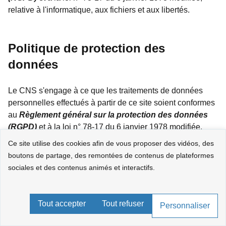
relative à l'informatique, aux fichiers et aux libertés.
Politique de protection des
données
Le CNS s'engage à ce que les traitements de données
personnelles effectués à partir de ce site soient conformes
au
Règlement général sur la protection des données
(RGPD)
et à la loi n° 78-17 du 6 janvier 1978 modifiée,
relative à l'informatique, aux fichiers et aux libertés.
Ce site utilise des cookies afin de vous proposer des vidéos, des
boutons de partage, des remontées de contenus de plateformes
Le CNS est très attentif à la protection des données à
sociales et des contenus animés et interactifs.
caractère personnel.
Les données statistiques recueillies sont utilisées pour
Tout accepter
Tout refuser
Personnaliser
nous permettre d’enrichir le parcours des internautes,
fournir une meilleure information et ainsi participer à