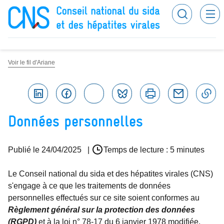
Panneau de gestion des cookies
Recherc
Conseil national du sida et des hépatites virales
Voir le fil d'Ariane
Linkedin
Facebook
Twitter
Bluesky
Imprimer
Courriel
C
Données personnelles
Publié le
24/04/2025
|
Temps de lecture : 5 minutes
Le Conseil national du sida et des hépatites virales (CNS)
s'engage à ce que les traitements de données
personnelles effectués sur ce site soient conformes au
Règlement général sur la protection des données
(RGPD)
et à la loi n° 78-17 du 6 janvier 1978 modifiée,