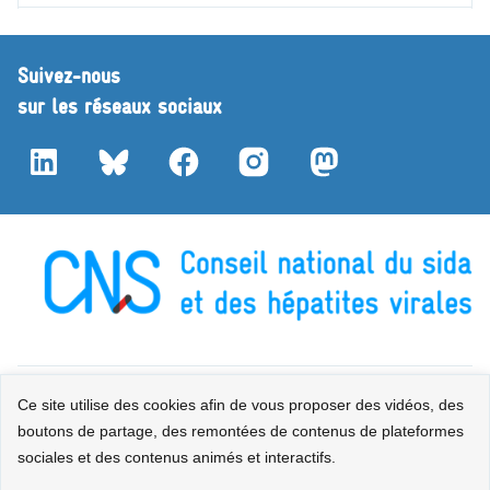
Suivez-nous
sur les réseaux sociaux
LinkedIn
Bluesky
Facebook
Instagram
Mastodon
Contact
Plan du site
Mentions légales
Accessibilité : partiellement
Ce site utilise des cookies afin de vous proposer des vidéos, des
boutons de partage, des remontées de contenus de plateformes
conforme
Données personnelles
Gestion des cookies
sociales et des contenus animés et interactifs.
Sauf mention explicite de propriété intellectuelle détenue par des tiers, les