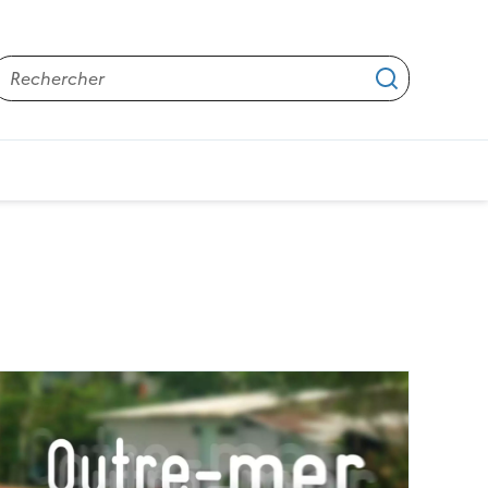
Rechercher
Applique
épatites virales