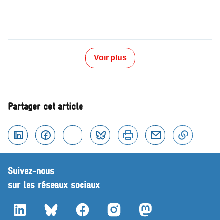
Voir plus
Partager cet article
Linkedin
Facebook
Twitter
Bluesky
Imprimer
Courriel
Copier 
Suivez-nous
sur les réseaux sociaux
LinkedIn
Bluesky
Facebook
Instagram
Mastodon