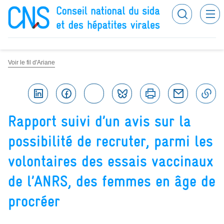
Recherc
Conseil national du sida et des hépatites virales
Voir le fil d'Ariane
Linkedin
Facebook
Twitter
Bluesky
Imprimer
Courriel
C
Rapport suivi d’un avis sur la
possibilité de recruter, parmi les
volontaires des essais vaccinaux
de l’ANRS, des femmes en âge de
procréer