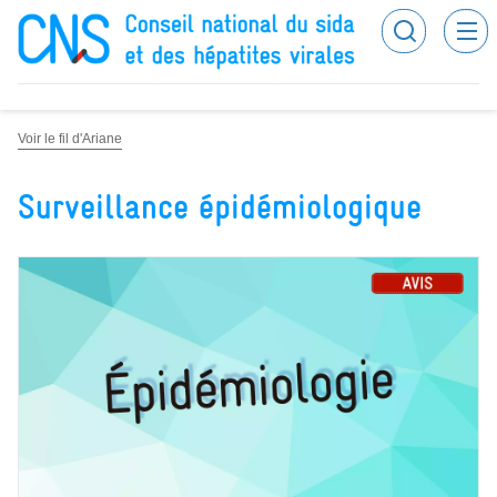
Panneau de gestion des cookies
Recherc
Conseil national du sida et des hépatites virales
Voir le fil d'Ariane
Surveillance épidémiologique