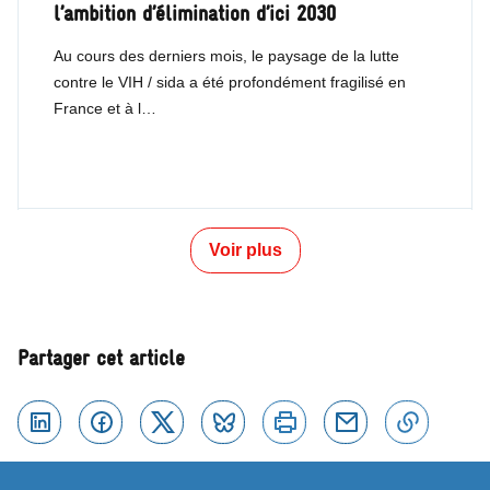
l’ambition d’élimination d’ici 2030
Au cours des derniers mois, le paysage de la lutte
contre le VIH / sida a été profondément fragilisé en
France et à l…
Voir plus
Partager cet article
Linkedin
Facebook
Twitter
Bluesky
Imprimer
Courriel
Copier 