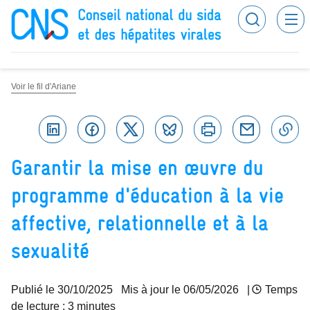
Panneau de gestion des cookies
Recherc
Conseil national du sida et des hépatites virales
Voir le fil d'Ariane
Linkedin
Facebook
Twitter
Bluesky
Imprimer
Courriel
C
Garantir la mise en œuvre du
programme d'éducation à la vie
affective, relationnelle et à la
sexualité
Publié le
30/10/2025
Mis à jour le 06/05/2026
|
Temps
de lecture : 3 minutes