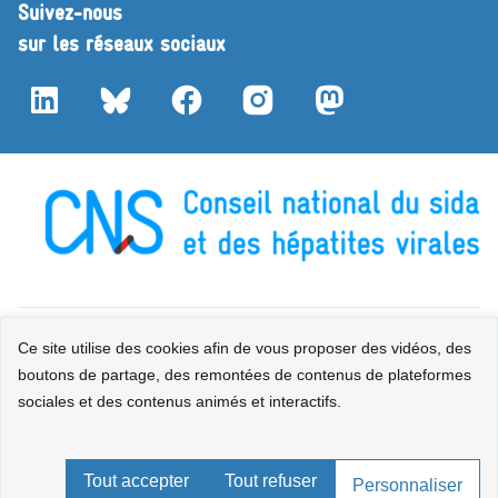
Suivez-nous
sur les réseaux sociaux
LinkedIn
Bluesky
Facebook
Instagram
Mastodon
Contact
Plan du site
Mentions légales
Accessibilité : partiellement
Ce site utilise des cookies afin de vous proposer des vidéos, des
boutons de partage, des remontées de contenus de plateformes
conforme
Données personnelles
Gestion des cookies
sociales et des contenus animés et interactifs.
Sauf mention explicite de propriété intellectuelle détenue par des tiers, les
contenus de ce site sont proposés sous
licence etalab-2.0
.
Tout accepter
Tout refuser
Personnaliser